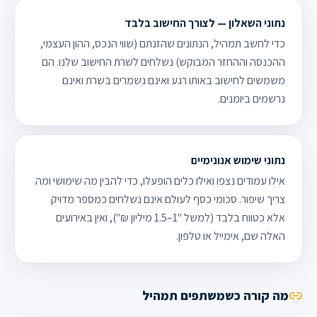
נתוני השאלון — לצורך החישוב בלבד
כדי לחשב תמהיל, הנתונים שהזנתם (שווי הנכס, ההון העצמי,
ההכנסה וההחזר המבוקש) נשלחים לשרת החישוב שלנו. הם
משמשים לחישוב באותו רגע ואינם נשמרים בשרת ואינם
נרשמים ביומנים.
נתוני שימוש אנונימיים
אילו עמודים נצפו ואילו כלים הופעלו, כדי להבין מה שימושי ומה
צריך שיפור. סכומי כסף לעולם אינם נשלחים כמספר מדויק
אלא כטווח בלבד (למשל "1–1.5 מיליון ₪"), ואין באירועים
האלה שם, אימייל או טלפון.
מה קורה כשמשתפים תמהיל