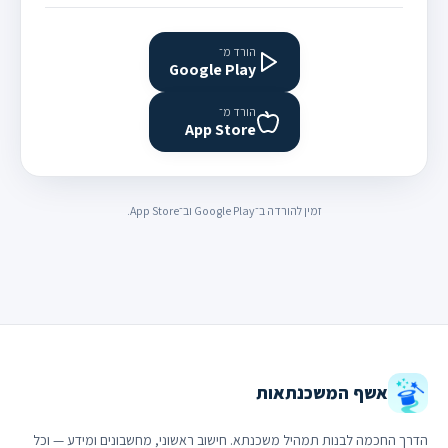
הורד מ־
Google Play
הורד מ־
App Store
זמין להורדה ב־Google Play וב־App Store.
אשף המשכנתאות
הדרך החכמה לבנות תמהיל משכנתא. חישוב ראשוני, מחשבונים ומידע — וכל